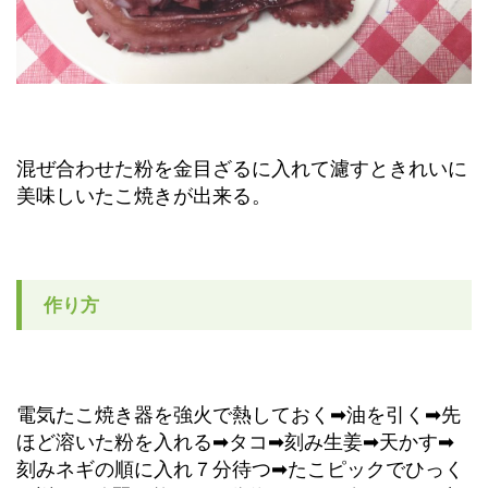
混ぜ合わせた粉を金目ざるに入れて濾すときれいに
美味しいたこ焼きが出来る。
作り方
電気たこ焼き器を強火で熱しておく➡油を引く➡先
ほど溶いた粉を入れる➡タコ➡刻み生姜➡天かす➡
刻みネギの順に入れ７分待つ➡たこピックでひっく