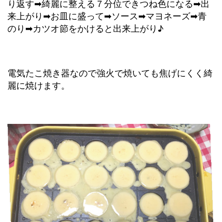
り返す➡綺麗に整える７分位できつね色になる➡出
来上がり➡お皿に盛って➡ソース➡マヨネーズ➡青
のり➡カツオ節をかけると出来上がり♪
電気たこ焼き器なので強火で焼いても焦げにくく綺
麗に焼けます。