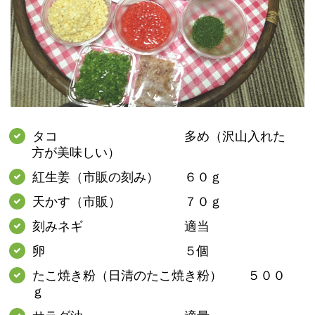
タコ 多め（沢山入れた
方が美味しい）
紅生姜（市販の刻み） ６０ｇ
天かす（市販） ７０ｇ
刻みネギ 適当
卵 ５個
たこ焼き粉（日清のたこ焼き粉） ５００
ｇ