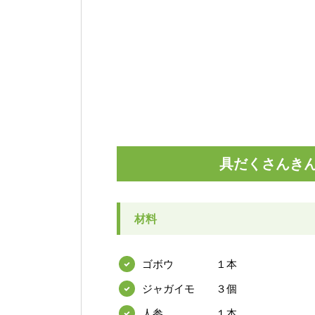
具だくさんき
材料
ゴボウ １本
ジャガイモ ３個
人参 １本