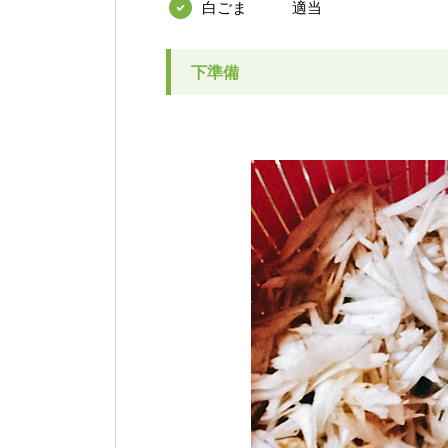
白ごま 適当
下準備