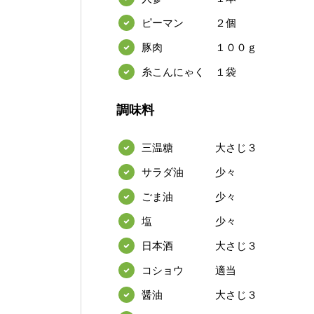
ピーマン ２個
豚肉 １００ｇ
糸こんにゃく １袋
調味料
三温糖 大さじ３
サラダ油 少々
ごま油 少々
塩 少々
日本酒 大さじ３
コショウ 適当
醤油 大さじ３