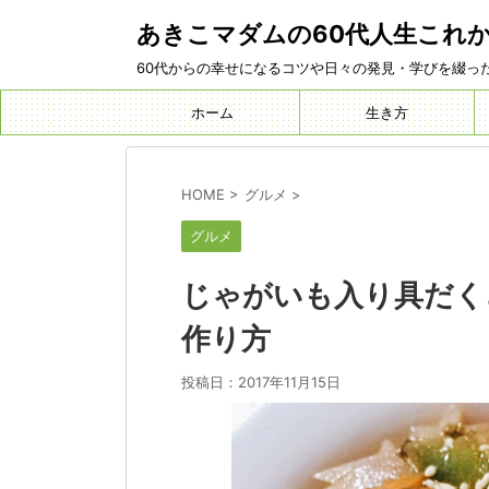
あきこマダムの60代人生これ
60代からの幸せになるコツや日々の発見・学びを綴っ
ホーム
生き方
HOME
>
グルメ
>
グルメ
じゃがいも入り具だく
作り方
投稿日：
2017年11月15日