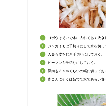
ゴボウはそいで水に入れてあく抜き
ジャガイモは千切りにして水を切っ
人参も皮をむき千切りにしておく。
ピーマンも千切りにしておく。
豚肉も３ｃｍくらいの幅に切ってお
糸こんにゃくは茹でて水であらい食