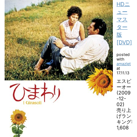
HDニ
ュー
マス
ター
版
[DVD]
posted
with
amazlet
at
17.11.13
エスピ
ーオー
(2009
-12-
02)
売り上
げラン
キング:
1,608