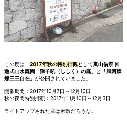
この度は、
2017年秋の特別拝観
として
嵐山借景 回
遊式山水庭園「獅子吼（ししく）の庭」
と
「風河燦
燦三三自在」
が公開されていました。
開催期間：2017年10月7日～12月10日
秋の夜間特別拝観：2017年11月10日～12月3日
ライトアップされた庭は素敵だろうな。