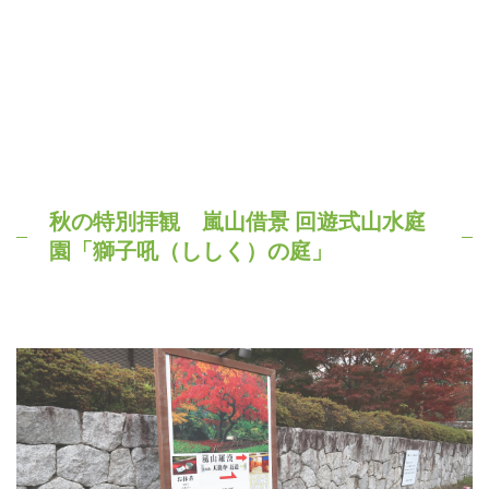
嵐山借景 回遊式山水庭
秋の特別拝観
園「獅子吼（ししく）の庭」