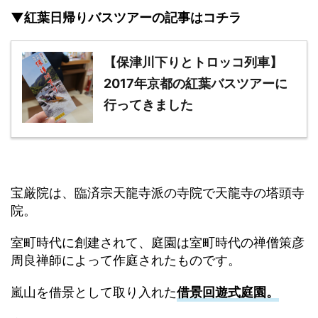
▼紅葉日帰りバスツアーの記事はコチラ
【保津川下りとトロッコ列車】
2017年京都の紅葉バスツアーに
行ってきました
宝厳院は、臨済宗天龍寺派の寺院で天龍寺の塔頭寺
院。
室町時代に創建されて、庭園は室町時代の禅僧策彦
周良禅師によって作庭されたものです。
嵐山を借景として取り入れた
借景回遊式庭園。