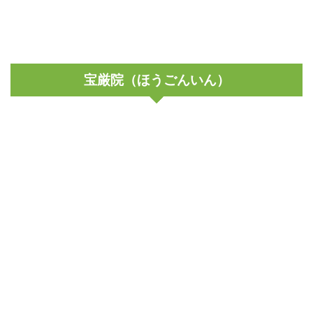
宝厳院（ほうごんいん）